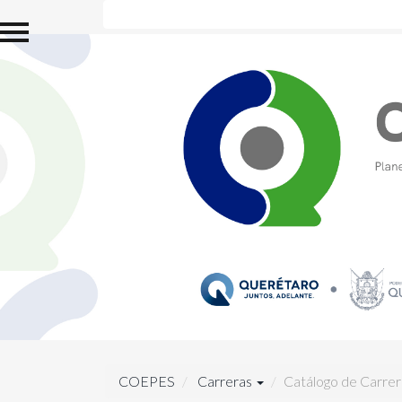
Inicio
Estructura Orgánica
Directorio
Sistema de Evaluación y
Acreditación de la
Educación Superior
(SEAES)
Comisiones de la
COEPES
Reuniones de la
COEPES
Información Estadística
de Educación Superior
Carreras
COEPES
Carreras
Catálogo de Carrer