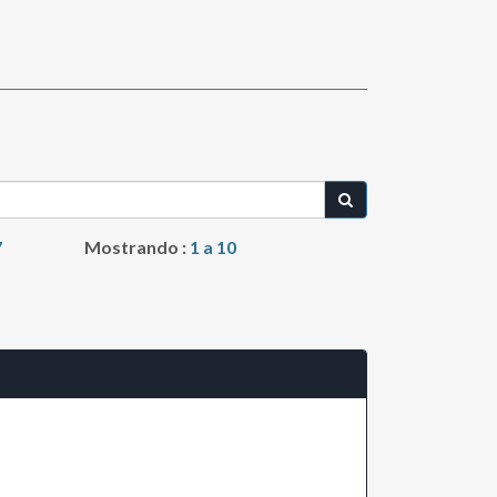
7
Mostrando :
1 a 10