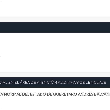
S
S
AL EN EL ÁREA DE ATENCIÓN AUDITIVA Y DE LENGUAJE
LA NORMAL DEL ESTADO DE QUERÉTARO ANDRÉS BALVAN
S