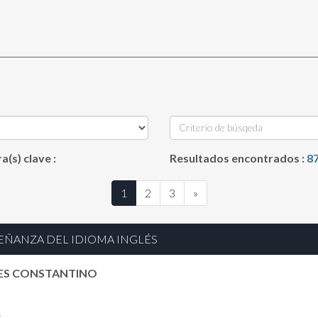
a(s) clave :
Resultados encontrados :
8
1
2
3
»
EÑANZA DEL IDIOMA INGLÉS
RES CONSTANTINO