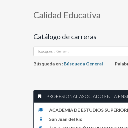
Solicitud para la apertura
de un nuevo programa
Calidad Educativa
educativo
Información de Interés
Catálogo de carreras
Eventos y Actividades
Búsqueda en :
Búsqueda General
Palabr
PROFESIONAL ASOCIADO EN LA ENS
ACADEMIA DE ESTUDIOS SUPERIO
San Juan del Río