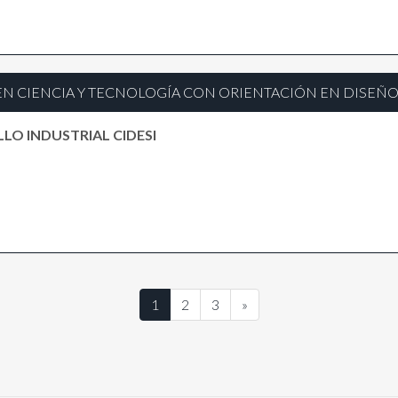
N CIENCIA Y TECNOLOGÍA CON ORIENTACIÓN EN DISEÑO
LO INDUSTRIAL CIDESI
1
2
3
»