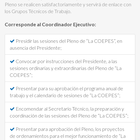
Solicitud para la apertura
Pleno se realicen satisfactoriamente y servirá de enlace con
de un nuevo programa
los Grupos Técnicos de Trabajo.
educativo
Corresponde al Coordinador Ejecutivo:
Información de Interés
Presidir las sesiones del Pleno de “La COEPES”, en
Eventos y Actividades
ausencia del Presidente;
Convocar por instrucciones del Presidente, a las
sesiones ordinarias y extraordinarias del Pleno de “La
COEPES”;
Presentar para su aprobación el programa anual de
trabajo y el calendario de sesiones de “La COEPES”;
Encomendar al Secretario Técnico, la preparación y
coordinación de las sesiones del Pleno de “La COEPES”;
Presentar para aprobación del Pleno, los proyectos
de ordenamientos para el mejor funcionamiento de “La