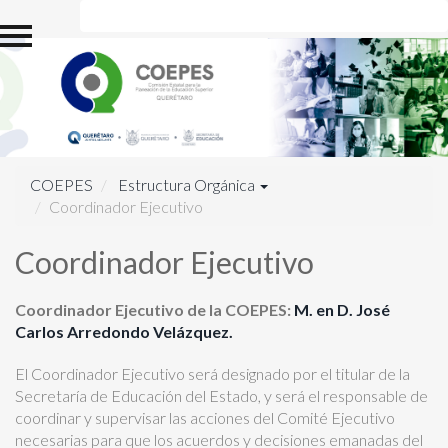
Inicio
Estructura Orgánica
Directorio
Sistema de Evaluación y
Acreditación de la
Educación Superior
COEPES
Estructura Orgánica
(SEAES)
Coordinador Ejecutivo
Comisiones de la
Coordinador Ejecutivo
COEPES
Reuniones de la
Coordinador Ejecutivo de la COEPES:
M. en D. José
COEPES
Carlos Arredondo Velázquez.
Información Estadística
El Coordinador Ejecutivo será designado por el titular de la
de Educación Superior
Secretaría de Educación del Estado, y será el responsable de
coordinar y supervisar las acciones del Comité Ejecutivo
Carreras
necesarias para que los acuerdos y decisiones emanadas del