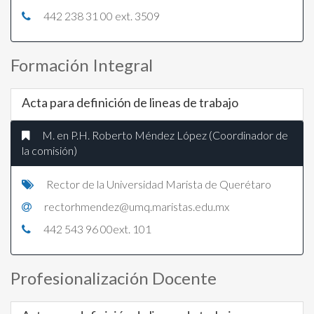
Solicitud para la apertura
442 238 31 00 ext. 3509
de un nuevo programa
educativo
Formación Integral
Información de Interés
Eventos y Actividades
Acta para definición de lineas de trabajo
M. en P.H. Roberto Méndez López (Coordinador de
la comisión)
Rector de la Universidad Marista de Querétaro
rectorhmendez@umq.maristas.edu.mx
442 543 96 00ext. 101
Profesionalización Docente