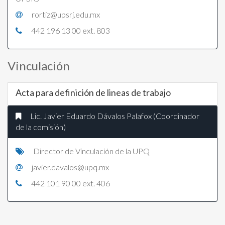
rortiz@upsrj.edu.mx
442 196 13 00 ext. 803
Vinculación
Acta para definición de lineas de trabajo
Lic. Javier Eduardo Dávalos Palafox (Coordinador
de la comisión)
Director de Vinculación de la UPQ
javier.davalos@upq.mx
442 101 90 00 ext. 406