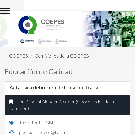
Inicio
Estructura Orgánica
Directorio
Sistema de Evaluación y
Acreditación de la
Educación Superior
COEPES
Comisiones de la COEPES
(SEAES)
Educación de Calidad
Comisiones de la
COEPES
Acta para definición de lineas de trabajo
Reuniones de la
COEPES
Dr. Pascual Alcocer Alcocer (Coordinador de la
comisión)
Información Estadística
de Educación Superior
Director ITESM
Carreras
pascual.alcocer@tec.mx