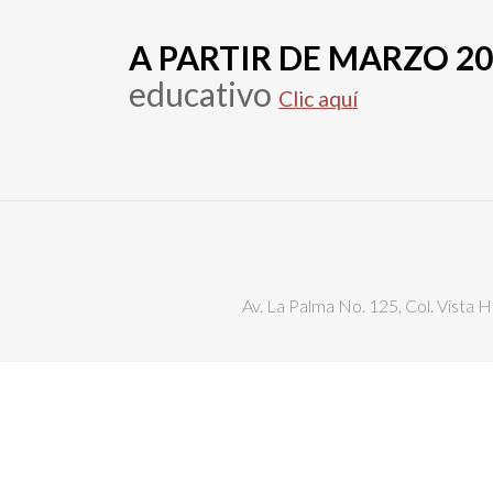
Solicitud para la apertura
de un nuevo programa
A PARTIR DE MARZO 2
educativo
educativo
Clic aquí
Información de Interés
Eventos y Actividades
Av. La Palma No. 125, Col. Vista H