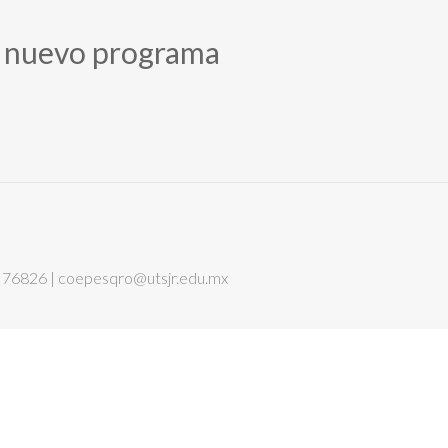
un nuevo programa
C.P. 76826 | coepesqro@utsjr.edu.mx