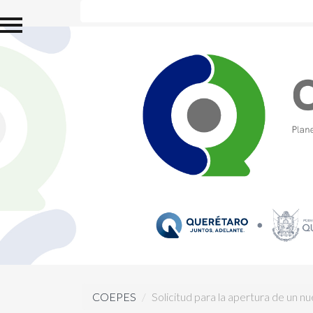
Inicio
Estructura Orgánica
Directorio
Sistema de Evaluación y
Acreditación de la
Educación Superior
(SEAES)
Comisiones de la
COEPES
Reuniones de la
COEPES
Información Estadística
de Educación Superior
Carreras
COEPES
Solicitud para la apertura de un 